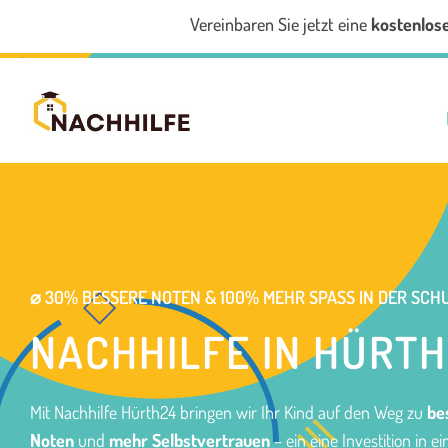
Vereinbaren Sie jetzt eine
kostenlos
⌀ 30% BESSERE NOTEN & 100% MEHR SPASS IN DER SCHU
NACHHILFE IN HÜRTH
Mit Nachhilfe Hürth24 bringen wir Ihr Kind auf den Weg zu
be
Noten
und
mehr Selbstvertrauen
– ein eine Investition in ei