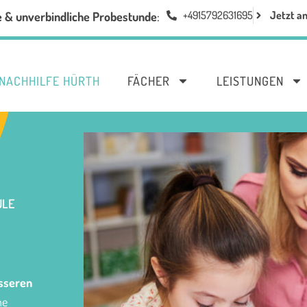
+4915792631695
Jetzt a
e & unverbindliche Probestunde
:
NACHHILFE HÜRTH
FÄCHER
LEISTUNGEN
LE
sseren
ne