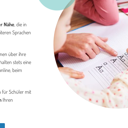
er Nähe
, die in
iteren Sprachen
onen über ihre
halten stets eine
online, beim
 für Schüler mit
h
Ihren