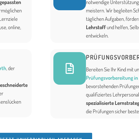
ngepassten
notwendige Unterstützung,
rmöglichen
meistern. Wir begleiten Sc
 Lernziele
täglichen Aufgaben, förder
se, online,
Lehrstoff
und helfen, Selb
entwickeln.
PRÜFUNGSVORBER
rth
, der
Bereiten Sie Ihr Kind mit u
Prüfungsvorbereitung in
eschneiderte
bevorstehenden Prüfungen
er
qualifiziertes Lehrpersonal
senslücken
spezialisierte Lernstrate
die Prüfungen sicher beste