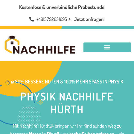
Kostenlose & unverbindliche Probestunde
:
+4915792631695
Jetzt anfragen!
NACHHILFE HÜRTH
⌀ 30% BESSERE NOTEN & 100% MEHR SPASS IN PHYSIK
PHYSIK NACHHILFE
HÜRTH
Mit Nachhilfe Hürth24 bringen wir Ihr Kind auf den Weg zu
besseren Noten in Physik
und
mehr Selbstvertrauen
– ein