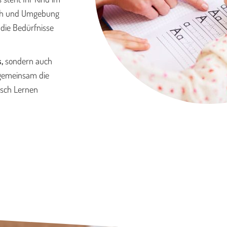
ürth und Umgebung
f die Bedürfnisse
s,
sondern auch
 gemeinsam die
isch Lernen