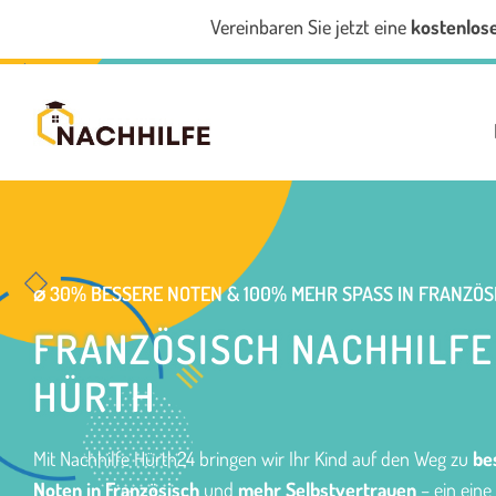
Vereinbaren Sie jetzt eine
kostenlos
⌀ 30% BESSERE NOTEN & 100% MEHR SPASS IN FRANZÖSI
FRANZÖSISCH NACHHILFE
HÜRTH
Mit Nachhilfe Hürth24 bringen wir Ihr Kind auf den Weg zu
be
Noten in Französisch
und
mehr Selbstvertrauen
– ein eine 