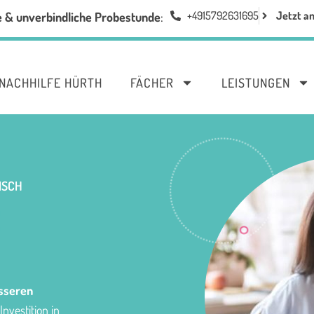
+4915792631695
Jetzt a
e & unverbindliche Probestunde
:
NACHHILFE HÜRTH
FÄCHER
LEISTUNGEN
SCH
sseren
Investition in